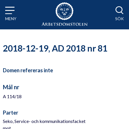
Till innehåll på sidan x
MENY
SÖK
2018-12-19, AD 2018 nr 81
Domen refereras inte
Mål nr
A 114/18
Parter
Seko, Service- och kommunikationsfacket
mot