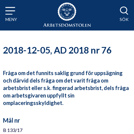
Till innehåll på sidan x
MENY
SÖK
2018-12-05, AD 2018 nr 76
Fråga om det funnits saklig grund för uppsägning
och därvid dels fråga om det varit fråga om
arbetsbrist eller s.k. fingerad arbetsbrist, dels fråga
om arbetsgivaren uppfyllt sin
omplaceringsskyldighet.
Mål nr
B 133/17