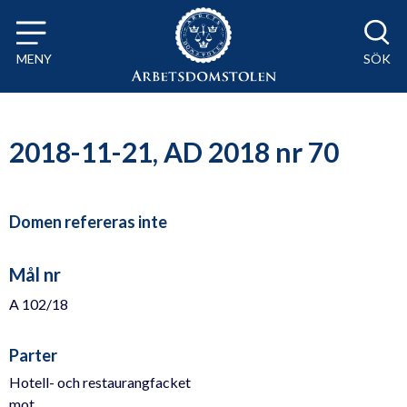
Till innehåll på sidan x
MENY
SÖK
2018-11-21, AD 2018 nr 70
Domen refereras inte
Mål nr
A 102/18
Parter
Hotell- och restaurangfacket
mot