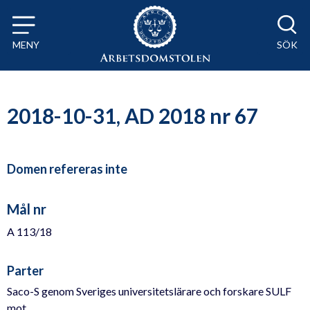
Till innehåll på sidan x
MENY
SÖK
2018-10-31, AD 2018 nr 67
Domen refereras inte
Mål nr
A 113/18
Parter
Saco-S genom Sveriges universitetslärare och forskare SULF
mot