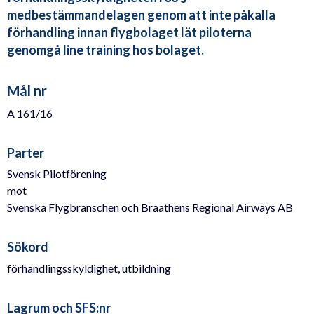
medbestämmandelagen genom att inte påkalla
förhandling innan flygbolaget lät piloterna
genomgå line training hos bolaget.
Mål nr
A 161/16
Parter
Svensk Pilotförening
mot
Svenska Flygbranschen och Braathens Regional Airways AB
Sökord
förhandlingsskyldighet, utbildning
Lagrum och SFS:nr