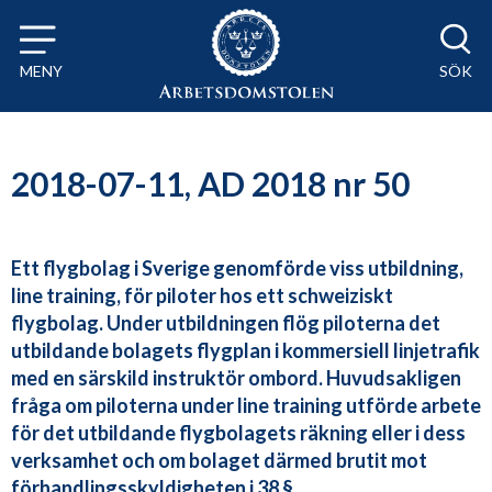
Till innehåll på sidan x
MENY
SÖK
2018-07-11, AD 2018 nr 50
Ett flygbolag i Sverige genomförde viss utbildning,
line training, för piloter hos ett schweiziskt
flygbolag. Under utbildningen flög piloterna det
utbildande bolagets flygplan i kommersiell linjetrafik
med en särskild instruktör ombord. Huvudsakligen
fråga om piloterna under line training utförde arbete
för det utbildande flygbolagets räkning eller i dess
verksamhet och om bolaget därmed brutit mot
förhandlingsskyldigheten i 38 §