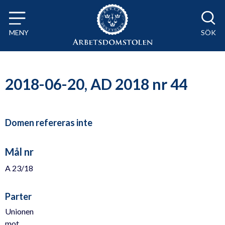
Till innehåll på sidan x
MENY
SÖK
2018-06-20, AD 2018 nr 44
Domen refereras inte
Mål nr
A 23/18
Parter
Unionen
mot