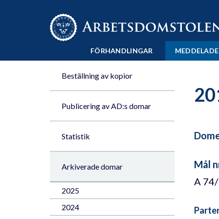
Till innehåll på sidan x
FÖRHANDLINGAR
MEDDELADE
Beställning av kopior
20
Publicering av AD:s domar
Domen
Statistik
Mål n
Arkiverade domar
A 74
2025
2024
Parte