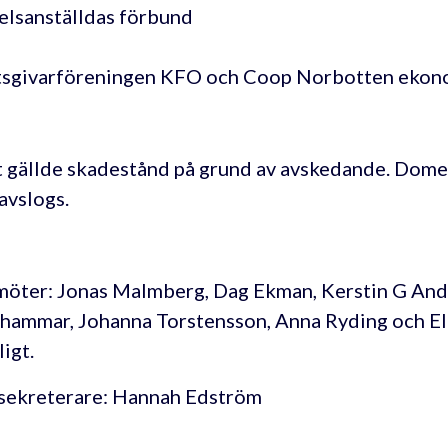
lsanställdas förbund
sgivarföreningen KFO och Coop Norbotten ekon
 gällde skadestånd på grund av avskedande. Dome
 avslogs.
öter: Jonas Malmberg, Dag Ekman, Kerstin G And
hammar, Johanna Torstensson, Anna Ryding och El
igt.
sekreterare: Hannah Edström