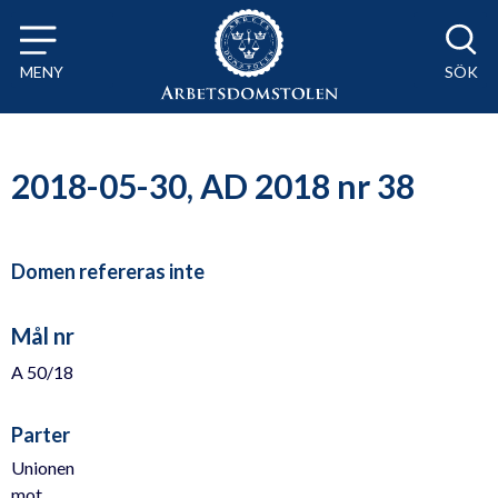
Till innehåll på sidan x
MENY
SÖK
2018-05-30, AD 2018 nr 38
Domen refereras inte
Mål nr
A 50/18
Parter
Unionen
mot