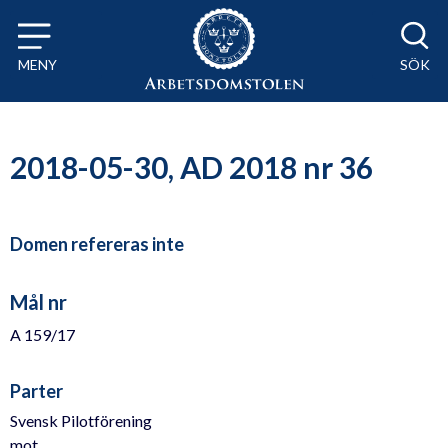
Till innehåll på sidan x
MENY
SÖK
2018-05-30, AD 2018 nr 36
Domen refereras inte
Mål nr
A 159/17
Parter
Svensk Pilotförening
mot