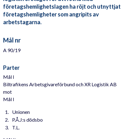
företagshemlighetslagen ha röjt och utnyttjat
företagshemligheter som angripits av
arbetstagarna.
Mål nr
A 90/19
Parter
Mål I
Biltrafikens Arbetsgivareförbund och XR Logistik AB
mot
Mål I
Unionen
P.Å.J:s dödsbo
T.L.