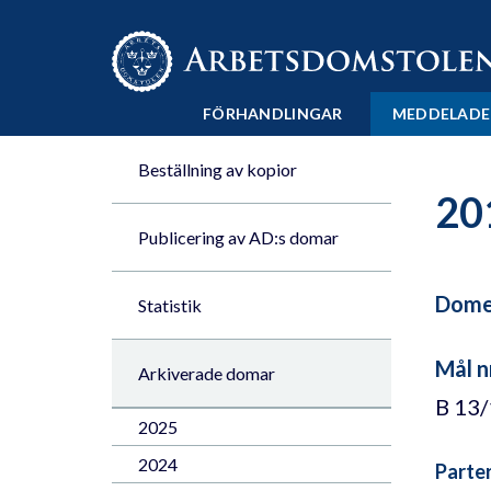
Till innehåll på sidan x
FÖRHANDLINGAR
MEDDELADE
Beställning av kopior
20
Publicering av AD:s domar
Domen
Statistik
Mål n
Arkiverade domar
B 13
2025
2024
Parte