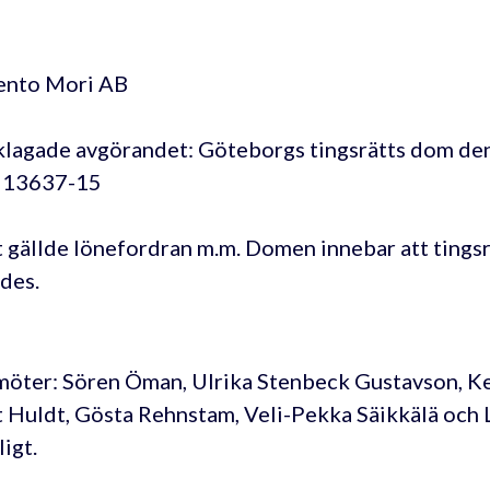
nto Mori AB
lagade avgörandet: Göteborgs tingsrätts dom de
T 13637-15
 gällde lönefordran m.m. Domen innebar att tings
des.
öter: Sören Öman, Ulrika Stenbeck Gustavson, Ke
 Huldt, Gösta Rehnstam, Veli-Pekka Säikkälä och
igt.