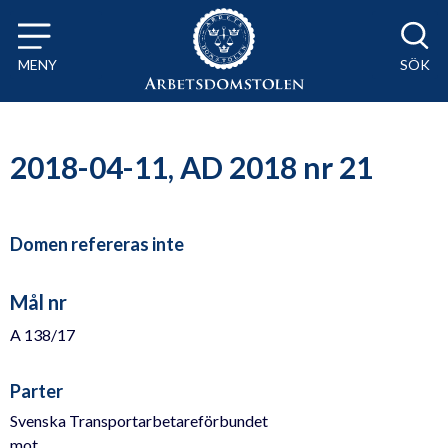
Till innehåll på sidan x
MENY
SÖK
2018-04-11, AD 2018 nr 21
Domen refereras inte
Mål nr
A 138/17
Parter
Svenska Transportarbetareförbundet
mot