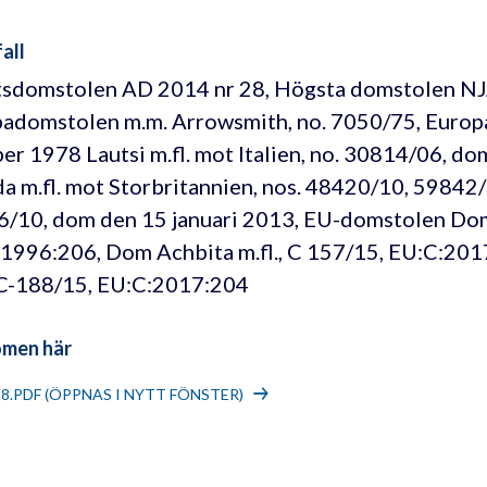
all
sdomstolen AD 2014 nr 28, Högsta domstolen NJ
adomstolen m.m. Arrowsmith, no. 7050/75, Euro
er 1978 Lautsi m.fl. mot Italien, no. 30814/06, d
a m.fl. mot Storbritannien, nos. 48420/10, 59842
/10, dom den 15 januari 2013, EU-domstolen Dom
1996:206, Dom Achbita m.fl., C 157/15, EU:C:20
, C-188/15, EU:C:2017:204
omen här
18.PDF (ÖPPNAS I NYTT FÖNSTER)