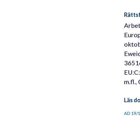
Rättsf
Arbet
Europ
oktob
Eweid
36516
EU:C:
m.fl.
Läs d
AD 19/