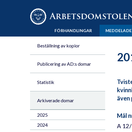
Till innehåll på sidan x
FÖRHANDLINGAR
MEDDELADE
Beställning av kopior
20
Publicering av AD:s domar
Tvist
Statistik
kvinn
även 
Arkiverade domar
2025
Mål n
2024
A 12