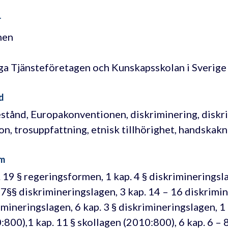
r
nen
a Tjänsteföretagen och Kunskapsskolan i Sverige
d
stånd, Europakonventionen, diskriminering, diskr
ion, trosuppfattning, etnisk tillhörighet, handskak
m
. 19 § regeringsformen, 1 kap. 4 § diskrimineringsl
– 7§§ diskrimineringslagen, 3 kap. 14 – 16 diskrimin
imineringslagen, 6 kap. 3 § diskrimineringslagen, 1 
:800),1 kap. 11 § skollagen (2010:800), 6 kap. 6 – 