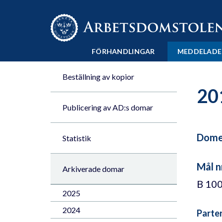
Till innehåll på sidan x
FÖRHANDLINGAR
MEDDELADE
Beställning av kopior
20
Publicering av AD:s domar
Domen
Statistik
Mål n
Arkiverade domar
B 10
2025
2024
Parte