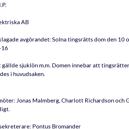
.P.
ektriska AB
lagade avgörandet: Solna tingsrätts dom den 10 
-16
 gällde sjuklön m.m. Domen innebar att tingsrätte
des i huvudsaken.
öter: Jonas Malmberg, Charlott Richardson och G
igt.
sekreterare: Pontus Bromander