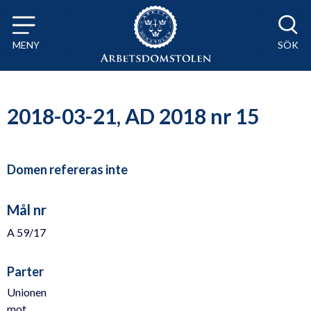
Till innehåll på sidan x
MENY
SÖK
2018-03-21, AD 2018 nr 15
Domen refereras inte
Mål nr
A 59/17
Parter
Unionen
mot