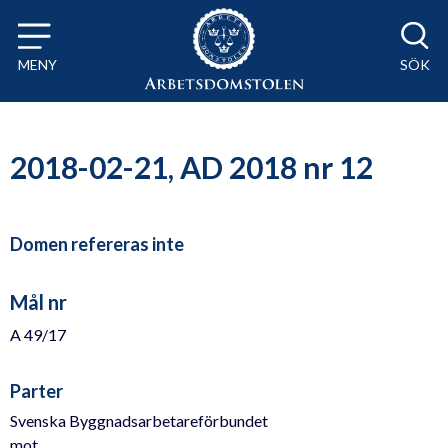
Till innehåll på sidan x
MENY
SÖK
2018-02-21, AD 2018 nr 12
Domen refereras inte
Mål nr
A 49/17
Parter
Svenska Byggnadsarbetareförbundet
mot