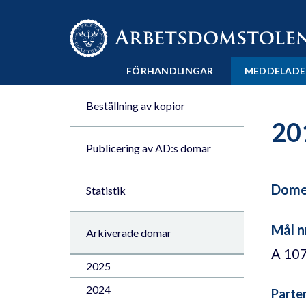
Till innehåll på sidan x
FÖRHANDLINGAR
MEDDELADE
Beställning av kopior
20
Publicering av AD:s domar
Domen
Statistik
Mål n
Arkiverade domar
A 10
2025
2024
Parte