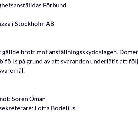
ghetsanställdas Förbund
izza i Stockholm AB
 gällde brott mot anställningsskyddslagen. Domen
 bifölls på grund av att svaranden underlåtit att föl
svaromål.
mot: Sören Öman
sekreterare: Lotta Bodelius