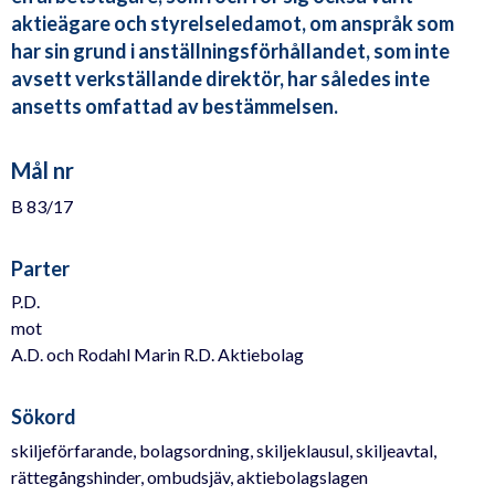
aktieägare och styrelseledamot, om anspråk som
har sin grund i anställningsförhållandet, som inte
avsett verkställande direktör, har således inte
ansetts omfattad av bestämmelsen.
Mål nr
B 83/17
Parter
P.D.
mot
A.D. och Rodahl Marin R.D. Aktiebolag
Sökord
skiljeförfarande, bolagsordning, skiljeklausul, skiljeavtal,
rättegångshinder, ombudsjäv, aktiebolagslagen