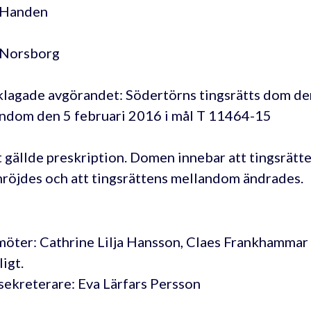
i Handen
i Norsborg
lagade avgörandet: Södertörns tingsrätts dom de
ndom den 5 februari 2016 i mål T 11464-15
 gällde preskription. Domen innebar att tingsrätt
röjdes och att tingsrättens mellandom ändrades.
öter: Cathrine Lilja Hansson, Claes Frankhammar 
igt.
sekreterare: Eva Lärfars Persson