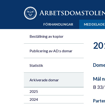
Till innehåll på sidan x
FÖRHANDLINGAR
MEDDELADE
Beställning av kopior
20
Publicering av AD:s domar
Domen
Statistik
Mål n
Arkiverade domar
B 33
2025
2024
Parte