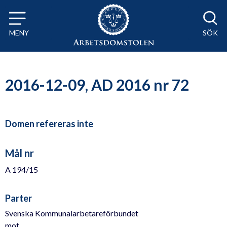
Till innehåll på sidan x
MENY
SÖK
2016-12-09, AD 2016 nr 72
Domen refereras inte
Mål nr
A 194/15
Parter
Svenska Kommunalarbetareförbundet
mot