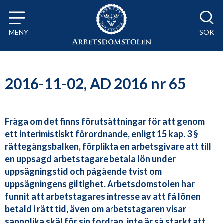
Till innehåll på sidan x
MENY
SÖK
2016-11-02, AD 2016 nr 65
Fråga om det finns förutsättningar för att genom
ett interimistiskt förordnande, enligt 15 kap. 3 §
rättegångsbalken, förplikta en arbetsgivare att till
en uppsagd arbetstagare betala lön under
uppsägningstid och pågående tvist om
uppsägningens giltighet. Arbetsdomstolen har
funnit att arbetstagares intresse av att få lönen
betald i rätt tid, även om arbetstagaren visar
sannolika skäl för sin fordran, inte är så starkt att