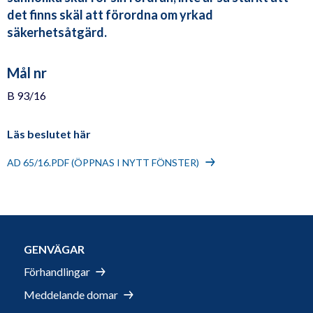
det finns skäl att förordna om yrkad
säkerhetsåtgärd.
Mål nr
B 93/16
Läs beslutet här
AD 65/16.PDF (ÖPPNAS I NYTT FÖNSTER)
GENVÄGAR
Förhandlingar
Meddelande domar