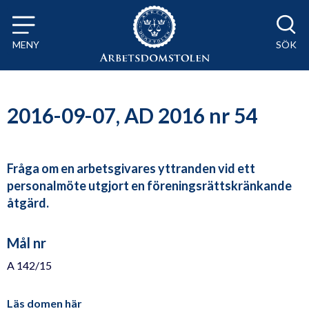
Till innehåll på sidan x
MENY
SÖK
2016-09-07, AD 2016 nr 54
Fråga om en arbetsgivares yttranden vid ett
personalmöte utgjort en föreningsrättskränkande
åtgärd.
Mål nr
A 142/15
Läs domen här