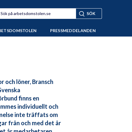
BETSDOMSTOLEN
PRESSMEDDELANDEN
or och löner, Bransch
Svenska
rbund finns en
mmes individuellt och
else inte träffats om
ar från och med det år
det år medarbetaren