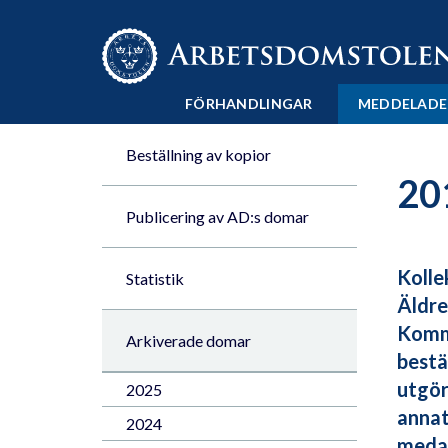
Till innehåll på sidan x
FÖRHANDLINGAR
MEDDELADE
Beställning av kopior
20
Publicering av AD:s domar
Kolle
Statistik
Äldre
Kommu
Arkiverade domar
bestä
utgör
2025
annat
2024
medar