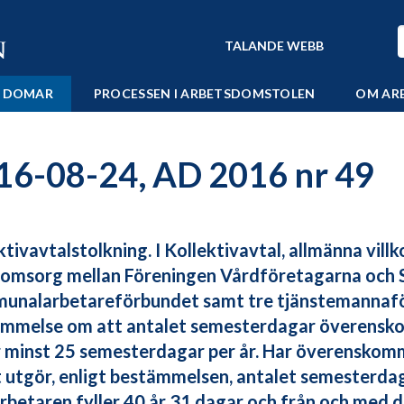
TALANDE WEBB
 DOMAR
PROCESSEN I ARBETSDOMSTOLEN
OM AR
16-08-24, AD 2016 nr 49
ktivavtalstolkning. I Kollektivavtal, allmänna villk
omsorg mellan Föreningen Vårdföretagarna och 
nalarbetareförbundet samt tre tjänstemannafö
mmelse om att antalet semesterdagar överensko
 minst 25 semesterdagar per år. Har överenskomm
 utgör, enligt bestämmelsen, antalet semesterdag
betaren fyller 40 år 31 dagar och från och med 