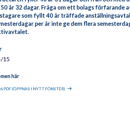
r 50 år 32 dagar. Fråga om ett bolags förfarande 
stagare som fyllt 40 år träffade anställningsav
mesterdagar per år inte ge dem flera semesterdag
ktivavtalet.
r
5/15
omen här
16.PDF (ÖPPNAS I NYTT FÖNSTER)