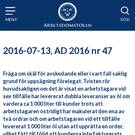
Till innehåll på sidan x
MENY
SÖK
2016-07-13, AD 2016 nr 47
Fråga om skäl för avskedande eller i vart fall saklig
grund för uppsägning förelegat. Tvisten rör
huvudsakligen om det är visat en arbetstagare vid
sex tillfälle har levererat dubbla leveranser av öl om
vardera ca 1 000 liter till kunder trots att
arbetstagaren ostridigt har makulerat den ena av
två ordrar och om arbetstagaren vid ett tillfälle
levererat 1 000 liter öl utan att upprätta en order,
vilket fått till följd att kunderna inte fakturerats