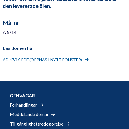
den levererade ölen.
Mål nr
A 5/14
Läs domen här
AD 47/16.PDF (ÖPPNAS I NYTT FÖNSTER)
GENVÄGAR
Förhandlingar
Meddelande domar
Tillgänglighetsredogörelse