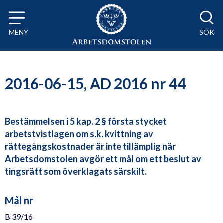
Till innehåll på sidan x
MENY
SÖK
2016-06-15, AD 2016 nr 44
Bestämmelsen i 5 kap. 2 § första stycket
arbetstvistlagen om s.k. kvittning av
rättegångskostnader är inte tillämplig när
Arbetsdomstolen avgör ett mål om ett beslut av
tingsrätt som överklagats särskilt.
Mål nr
B 39/16