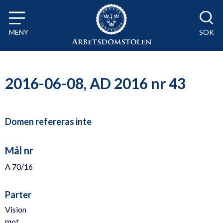
Till innehåll på sidan x
MENY
SÖK
2016-06-08, AD 2016 nr 43
Domen refereras inte
Mål nr
A 70/16
Parter
Vision
mot