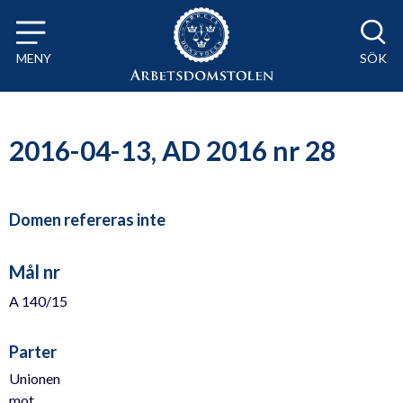
Till innehåll på sidan x
MENY
SÖK
2016-04-13, AD 2016 nr 28
Domen refereras inte
Mål nr
A 140/15
Parter
Unionen
mot