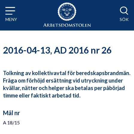
Till innehåll på sidan x
MENY
SÖK
2016-04-13, AD 2016 nr 26
Tolkning av kollektivavtal för beredskapsbrandmän.
Fråga om förhöjd ersättning vid utryckning under
kvällar, nätter och helger ska betalas per påbörjad
timme eller faktiskt arbetad tid.
Mål nr
A 18/15