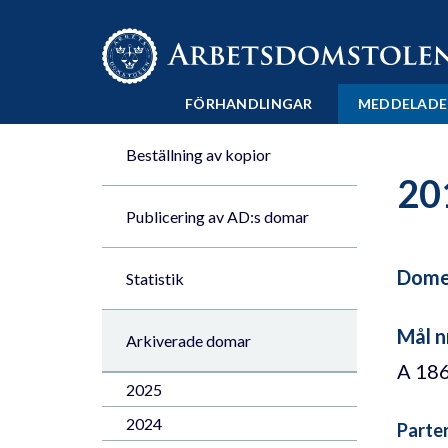
Till innehåll på sidan x
FÖRHANDLINGAR
MEDDELADE
Beställning av kopior
20
Publicering av AD:s domar
Domen
Statistik
Mål n
Arkiverade domar
A 18
2025
2024
Parte