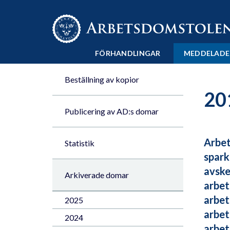
Till innehåll på sidan x
FÖRHANDLINGAR
MEDDELADE
Beställning av kopior
20
Publicering av AD:s domar
Arbet
Statistik
spark
avske
Arkiverade domar
arbet
arbet
2025
arbet
2024
arbet