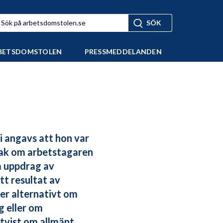
BETSDOMSTOLEN
PRESSMEDDELANDEN
i angavs att hon var
sak om arbetstagaren
å uppdrag av
tt resultat av
er alternativt om
g eller om
 tvist om allmänt