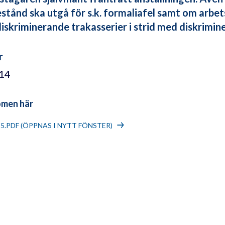
stånd ska utgå för s.k. formaliafel samt om arbet
iskriminerande trakasserier i strid med diskrimin
r
/14
omen här
15.PDF (ÖPPNAS I NYTT FÖNSTER)