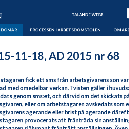
TALANDE WEBB
 DOMAR
PROCESSEN I ARBETSDOMSTOLEN
OM AR
15-11-18, AD 2015 nr 68
stagaren fick ett sms från arbetsgivarens son var
ad med omedelbar verkan. Tvisten gäller i huvud
dats genom sms:et, och därvid om det skickats p
sgivaren, eller om arbetstagaren avskedats som e
sgivarens agerande eller brist på agerande däreft
stagaren provocerats att frånträda sin anställnin
stagaren självmant frånträtt anställningen. Även