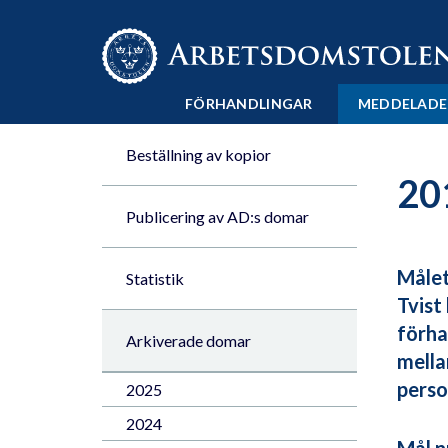
Till innehåll på sidan x
FÖRHANDLINGAR
MEDDELADE
Beställning av kopior
20
Publicering av AD:s domar
Målet
Statistik
Tvist
förha
Arkiverade domar
mella
perso
2025
2024
Mål n