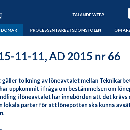
TALANDE WEBB
 DOMAR
PROCESSEN I ARBETSDOMSTOLEN
OM AR
15-11-11, AD 2015 nr 66
 gäller tolkning av löneavtalet mellan Teknikarbe
 har uppkommit i fråga om bestämmelsen om lönep
ndling i löneavtalet har innebörden att det kräv
n lokala parter för att lönepotten ska kunna avsät
n.
r