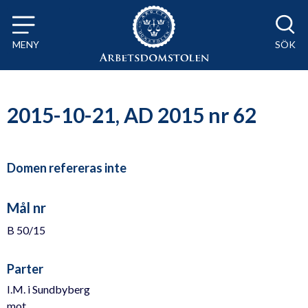
Till innehåll på sidan x
MENY
SÖK
2015-10-21, AD 2015 nr 62
Domen refereras inte
Mål nr
B 50/15
Parter
I.M. i Sundbyberg
mot