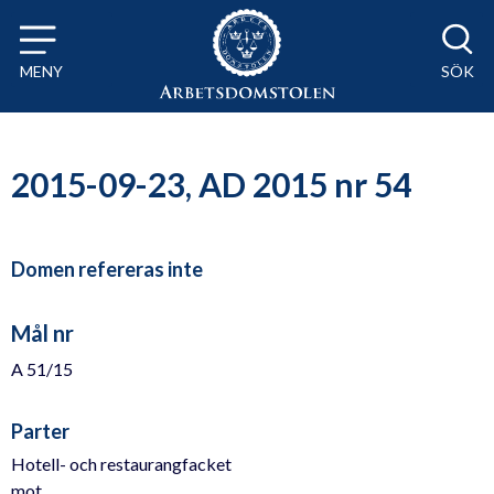
Till innehåll på sidan x
MENY
SÖK
2015-09-23, AD 2015 nr 54
Domen refereras inte
Mål nr
A 51/15
Parter
Hotell- och restaurangfacket
mot