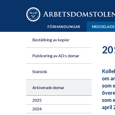
Till innehåll på sidan x
FÖRHANDLINGAR
MEDDELADE
Beställning av kopior
20
Publicering av AD:s domar
Kolle
Statistik
om ar
som e
Arkiverade domar
övere
som e
2025
april
2024