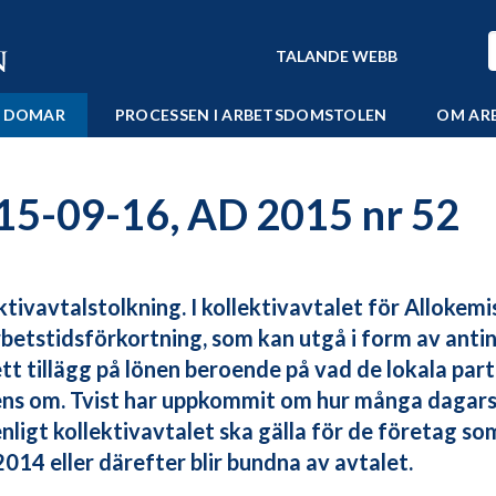
TALANDE WEBB
 DOMAR
PROCESSEN I ARBETSDOMSTOLEN
OM AR
15-09-16, AD 2015 nr 52
ktivavtalstolkning. I kollektivavtalet för Allokemis
betstidsförkortning, som kan utgå i form av antin
tt tillägg på lönen beroende på vad de lokala pa
ns om. Tvist har uppkommit om hur många dagars
nligt kollektivavtalet ska gälla för de företag s
 2014 eller därefter blir bundna av avtalet.