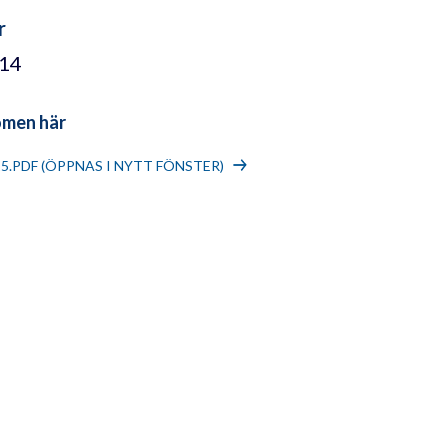
r
/14
omen här
15.PDF (ÖPPNAS I NYTT FÖNSTER)