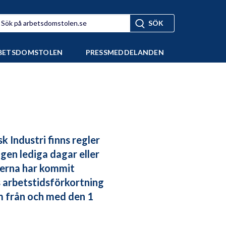
BETSDOMSTOLEN
PRESSMEDDELANDEN
k Industri finns regler
gen lediga dagar eller
rterna har kommit
 arbetstidsförkortning
om från och med den 1