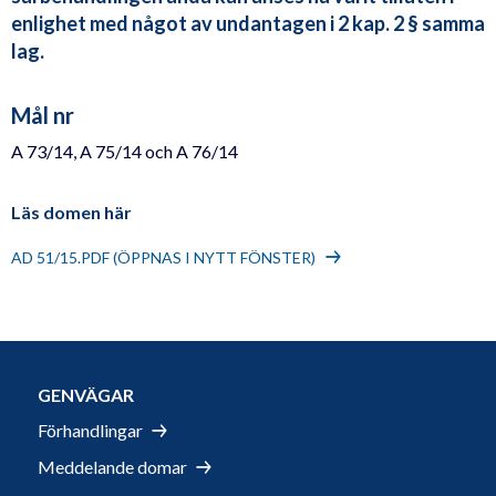
enlighet med något av undantagen i 2 kap. 2 § samma
lag.
Mål nr
A 73/14, A 75/14 och A 76/14
Läs domen här
AD 51/15.PDF (ÖPPNAS I NYTT FÖNSTER)
GENVÄGAR
Förhandlingar
Meddelande domar