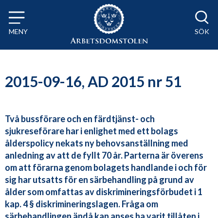
Till innehåll på sidan x
MENY
SÖK
2015-09-16, AD 2015 nr 51
Två bussförare och en färdtjänst- och
sjukreseförare har i enlighet med ett bolags
ålderspolicy nekats ny behovsanställning med
anledning av att de fyllt 70 år. Parterna är överens
om att förarna genom bolagets handlande i och för
sig har utsatts för en särbehandling på grund av
ålder som omfattas av diskrimineringsförbudet i 1
kap. 4 § diskrimineringslagen. Fråga om
särbehandlingen ändå kan anses ha varit tillåten i