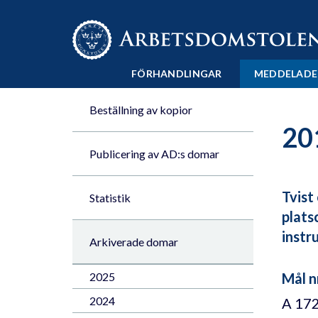
Till innehåll på sidan x
FÖRHANDLINGAR
MEDDELADE
Beställning av kopior
20
Publicering av AD:s domar
Tvist
Statistik
plats
instr
Arkiverade domar
2025
Mål n
2024
A 17