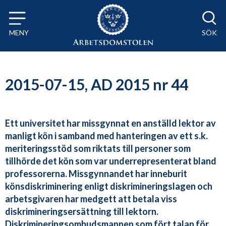
Till innehåll på sidan x
MENY
SÖK
2015-07-15, AD 2015 nr 44
Ett universitet har missgynnat en anställd lektor av
manligt kön i samband med hanteringen av ett s.k.
meriteringsstöd som riktats till personer som
tillhörde det kön som var underrepresenterat bland
professorerna. Missgynnandet har inneburit
könsdiskriminering enligt diskrimineringslagen och
arbetsgivaren har medgett att betala viss
diskrimineringsersättning till lektorn.
Diskrimineringsombudsmannen som fört talan för