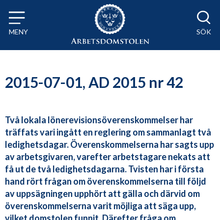
Till innehåll på sidan x
MENY
SÖK
2015-07-01, AD 2015 nr 42
Två lokala lönerevisionsöverenskommelser har
träffats vari ingått en reglering om sammanlagt två
ledighetsdagar. Överenskommelserna har sagts upp
av arbetsgivaren, varefter arbetstagare nekats att
få ut de två ledighetsdagarna. Tvisten har i första
hand rört frågan om överenskommelserna till följd
av uppsägningen upphört att gälla och därvid om
överenskommelserna varit möjliga att säga upp,
vilket domstolen funnit. Därefter fråga om