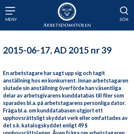
Till innehåll på sidan x
MENY
SÖK
2015-06-17, AD 2015 nr 39
En arbetstagare har sagt upp sig och tagit
anställning hos en konkurrent. Innan arbetstagaren
slutade sin anställning överförde han väsentliga
delar av arbetsgivarens kunddatabas till filer som
sparades bl.a. på arbetstagarens personliga dator.
Fråga bl.a. om kunddatabasen utgjort ett
upphovsrättsligt skyddat verk eller omfattades av
det s.k. katalogskyddet enligt 49 §
upphovsrättslagen. Även fråga om arbetstagaren