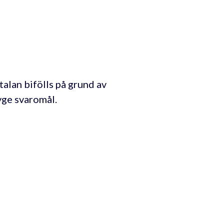
alan bifölls på grund av
avge svaromål.