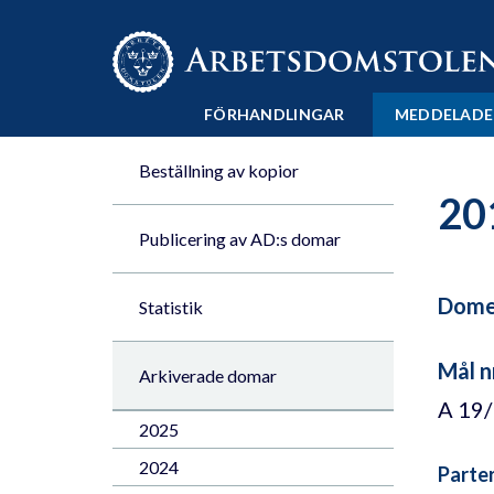
Till innehåll på sidan x
FÖRHANDLINGAR
MEDDELADE
Beställning av kopior
20
Publicering av AD:s domar
Domen
Statistik
Mål n
Arkiverade domar
A 19
2025
2024
Parte