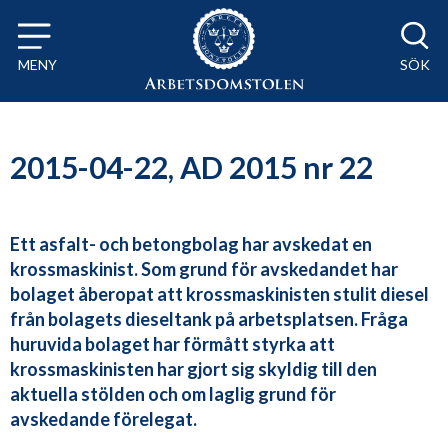
Till innehåll på sidan x
MENY
SÖK
2015-04-22, AD 2015 nr 22
Ett asfalt- och betongbolag har avskedat en
krossmaskinist. Som grund för avskedandet har
bolaget åberopat att krossmaskinisten stulit diesel
från bolagets dieseltank på arbetsplatsen. Fråga
huruvida bolaget har förmått styrka att
krossmaskinisten har gjort sig skyldig till den
aktuella stölden och om laglig grund för
avskedande förelegat.