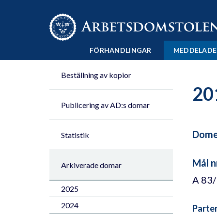
Till innehåll på sidan x
FÖRHANDLINGAR
MEDDELADE
Beställning av kopior
20
Publicering av AD:s domar
Domen
Statistik
Mål n
Arkiverade domar
A 83
2025
2024
Parte