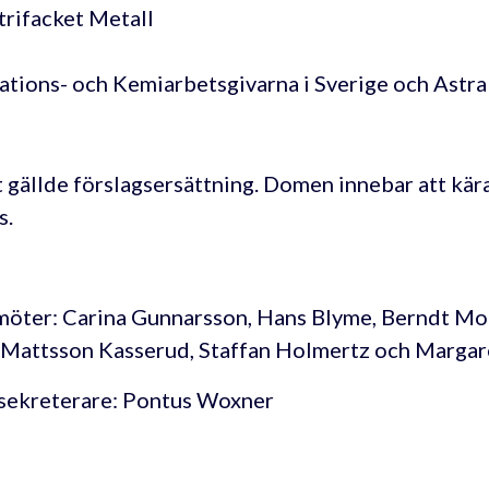
trifacket Metall
ations- och Kemiarbetsgivarna i Sverige och Astra
 gällde förslagsersättning. Domen innebar att kär
s.
öter: Carina Gunnarsson, Hans Blyme, Berndt Mol
 Mattsson Kasserud, Staffan Holmertz och Margare
sekreterare: Pontus Woxner