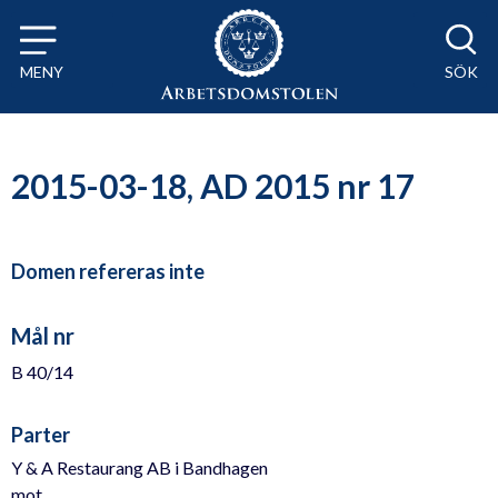
Till innehåll på sidan x
MENY
SÖK
2015-03-18, AD 2015 nr 17
Domen refereras inte
Mål nr
B 40/14
Parter
Y & A Restaurang AB i Bandhagen
mot