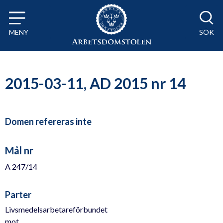
Till innehåll på sidan x
MENY
SÖK
2015-03-11, AD 2015 nr 14
Domen refereras inte
Mål nr
A 247/14
Parter
Livsmedelsarbetareförbundet
mot