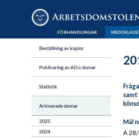
Till innehåll på sidan x
FÖRHANDLINGAR
MEDDELADE
Beställning av kopior
20
Publicering av AD:s domar
Fråga
Statistik
samt 
könsd
Arkiverade domar
2025
Mål n
2024
A 28