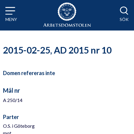
Till innehåll på sidan x
MENY
SÖK
2015-02-25, AD 2015 nr 10
Domen refereras inte
Mål nr
A 250/14
Parter
O.S. i Göteborg
mot