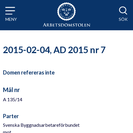
Till innehåll på sidan x
MENY
SÖK
2015-02-04, AD 2015 nr 7
Domen refereras inte
Mål nr
A 135/14
Parter
Svenska Byggnadsarbetareförbundet
mot