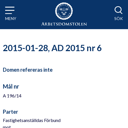
Till innehåll på sidan x
MENY
SÖK
2015-01-28, AD 2015 nr 6
Domen refereras inte
Mål nr
A 196/14
Parter
Fastighetsanställdas Förbund
mot