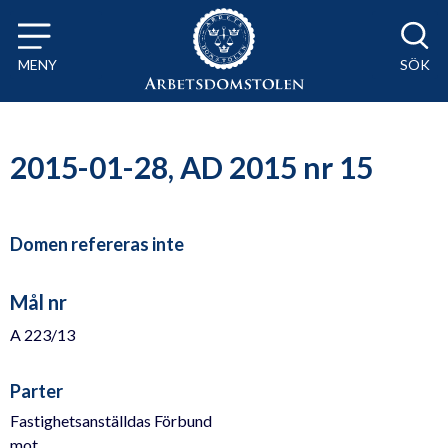
Till innehåll på sidan x
MENY
SÖK
2015-01-28, AD 2015 nr 15
Domen refereras inte
Mål nr
A 223/13
Parter
Fastighetsanställdas Förbund
mot