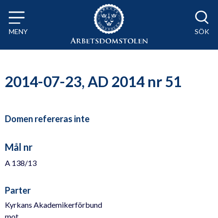
Till innehåll på sidan x
MENY
SÖK
2014-07-23, AD 2014 nr 51
Domen refereras inte
Mål nr
A 138/13
Parter
Kyrkans Akademikerförbund
mot